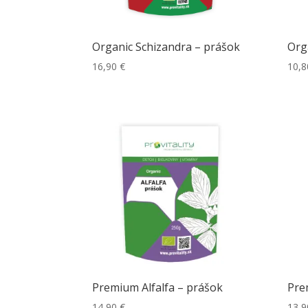
Organic Schizandra – prášok
Org
16,90
€
10,
Premium Alfalfa – prášok
Pre
14,90
€
13,