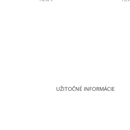
UŽITOČNÉ INFORMÁCIE
Doprava a poštovné
Reklamačný poriadok