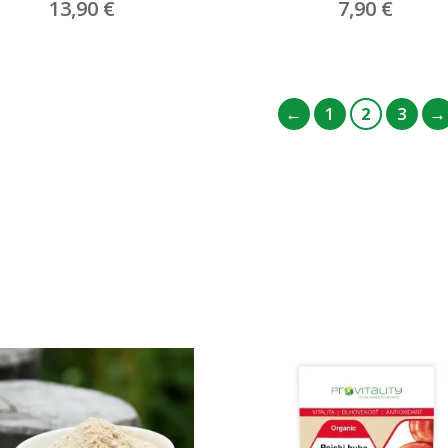
13,90
€
7,90
€
←
1
2
3
→