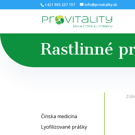
+421 905 237 197
info@provitality.sk
Rastlinné p
Zobr
Čínska medicína
Lyofilizované prášky