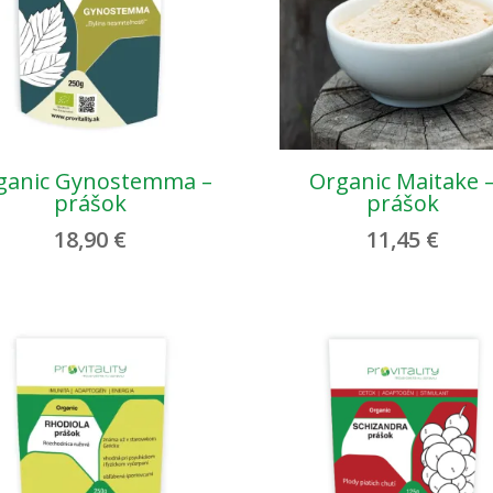
ganic Gynostemma –
Organic Maitake 
prášok
prášok
18,90
€
11,45
€