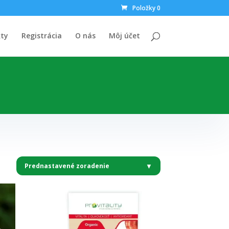
Položky 0
ty
Registrácia
O nás
Môj účet