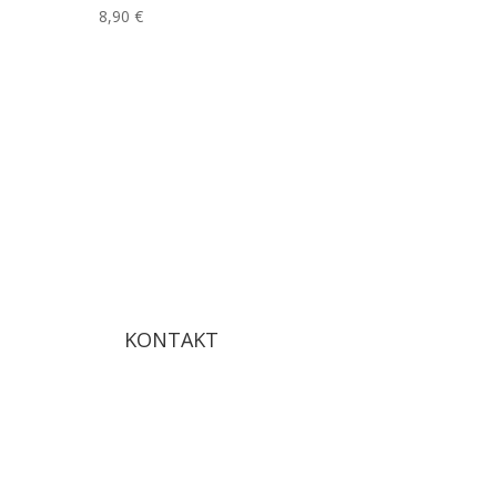
8,90
€
KONTAKT
info@provitality.sk
reklamacie@provitality.sk