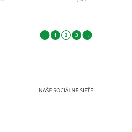
←
1
2
3
→
NAŠE SOCIÁLNE SIEŤE