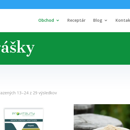
Obchod
Receptár
Blog
Kontak
rášky
azených 13–24 z 29 výsledkov