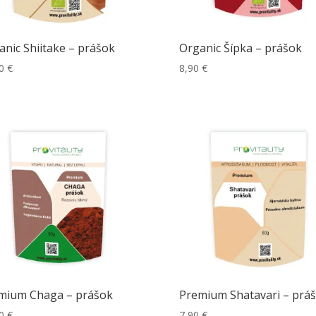
anic Shiitake – prášok
Organic Šípka – prášok
80
€
8,90
€
mium Chaga – prášok
Premium Shatavari – prá
90
€
7,90
€