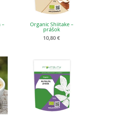
 –
Organic Shiitake –
prášok
10,80
€