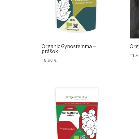
Organic Gynostemma –
Org
prášok
11,
18,90
€