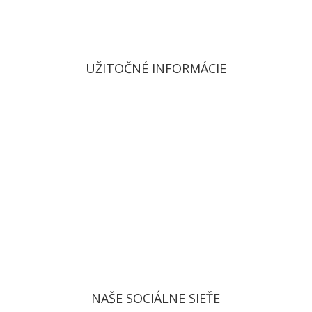
UŽITOČNÉ INFORMÁCIE
Doprava a poštovné
Reklamačný poriadok
Všeobecné obchodné podmienky
Ochrana osobných údajov
Politika používania súborov cookies
NAŠE SOCIÁLNE SIEŤE