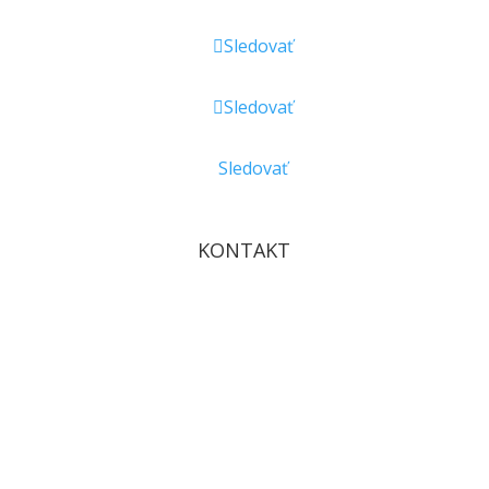
Sledovať
Sledovať
Sledovať
KONTAKT
info@provitality.sk
reklamacie@provitality.sk
+421 905 237 197
VEĽKOOBCHOD