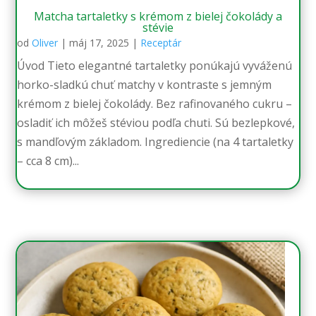
Matcha tartaletky s krémom z bielej čokolády a
stévie
od
Oliver
|
máj 17, 2025
|
Receptár
Úvod Tieto elegantné tartaletky ponúkajú vyváženú
horko-sladkú chuť matchy v kontraste s jemným
krémom z bielej čokolády. Bez rafinovaného cukru –
osladiť ich môžeš stéviou podľa chuti. Sú bezlepkové,
s mandľovým základom. Ingrediencie (na 4 tartaletky
– cca 8 cm)...