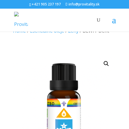
+421 905 237 197
info@provitality.sk
Home
/
Esenciálne oleje
/
Ženy
/ BEWIT Dent