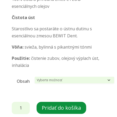
esenciálnych olejov
Čistota úst
Starostlivo sa postaráte o ústnu dutinu s
esenciálnou zmesou BEWIT Dent.
Vôňa:
svieža, bylinná s pikantnými tónmi
Použitie:
čistenie zubov, olejový výplach úst,
inhalácia
Obsah
množstvo
Pridať do košíka
BEWIT