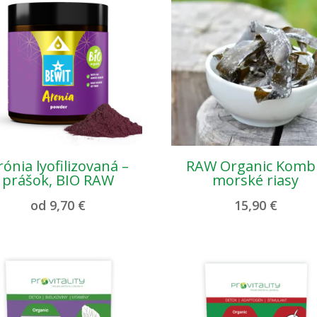
rónia lyofilizovaná –
RAW Organic Komb
prášok, BIO RAW
morské riasy
od
9,70
€
15,90
€