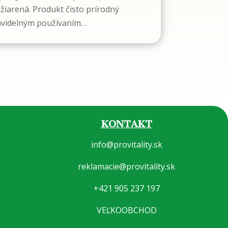
žiarená. Produkt čisto prírodný
avidelným používaním…
KONTAKT
info@provitality.sk
reklamacie@provitality.sk
+421 905 237 197
VEĽKOOBCHOD