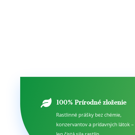

100% Prírodné zloženie
Rastlinné prášky bez chémie,
konzervantov a prídavných látok –
len čistá sila rastlín.