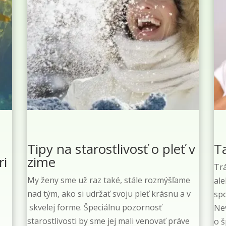
Tipy na starostlivosť o pleť v
T
ri
zime
Trá
My ženy sme už raz také, stále rozmýšľame
ale
nad tým, ako si udržať svoju pleť krásnu a v
sp
skvelej forme. Špeciálnu pozornosť
Nev
starostlivosti by sme jej mali venovať práve
o š