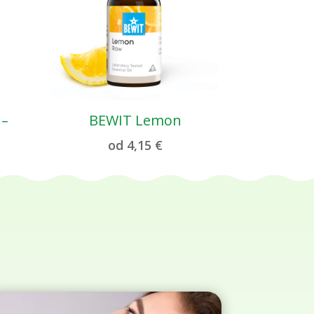
 –
BEWIT Lemon
od
4,15
€