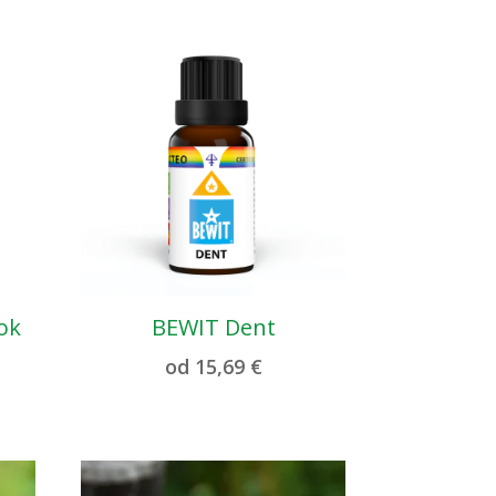
šok
BEWIT Dent
od
15,69
€