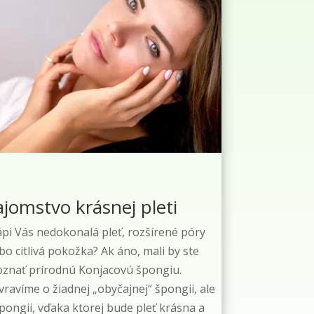
ajomstvo krásnej pleti
pi Vás nedokonalá pleť, rozšírené póry
bo citlivá pokožka? Ak áno, mali by ste
oznať prírodnú Konjacovú špongiu.
ravíme o žiadnej „obyčajnej“ špongii, ale
pongii, vďaka ktorej bude pleť krásna a