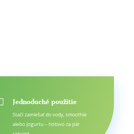

Jednoduché použitie
Stačí zamiešať do vody, smoothie
alebo jogurtu – hotovo za pár
sekúnd.