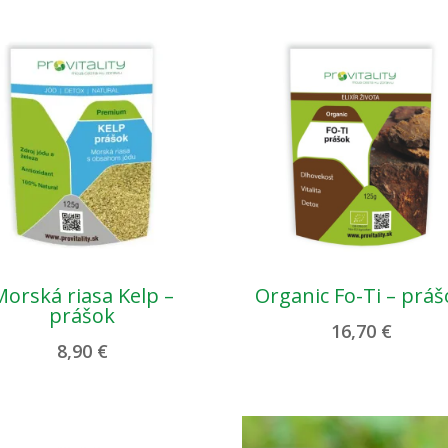
Morská riasa Kelp –
Organic Fo-Ti – prá
prášok
16,70
€
8,90
€