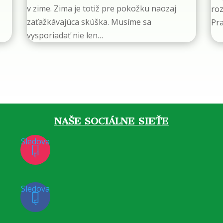
v zime. Zima je totiž pre pokožku naozaj
roz
zaťažkávajúca skúška. Musíme sa
Pr
vysporiadať nie len…
NAŠE SOCIÁLNE SIEŤE
Sledova
ť
Sledova
ť