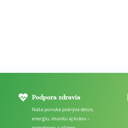

Podpora zdravia
Naša ponuka pokrýva detox,
energiu, imunitu aj krásu –
prirodzene a účinne.