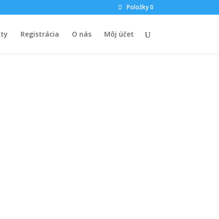
Položky 0
ty
Registrácia
O nás
Môj účet