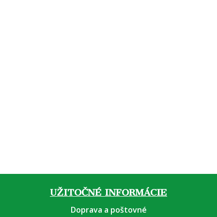
Arónia lyofilizovaná –
Morská riasa Kelp – prášok
prášok, BIO RAW
8,90
€
od
9,70
€
UŽITOČNÉ INFORMÁCIE
Doprava a poštovné