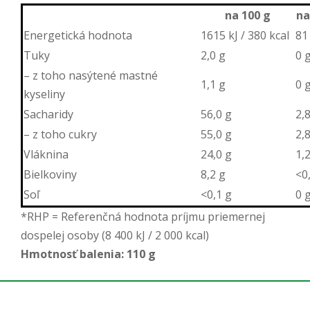
na 100 g
na
Energetická hodnota
1615 kJ / 380 kcal
81 
Tuky
2,0 g
0 
– z toho nasýtené mastné
1,1 g
0 
kyseliny
Sacharidy
56,0 g
2,
– z toho cukry
55,0 g
2,
Vláknina
24,0 g
1,
Bielkoviny
8,2 g
<0
Soľ
<0,1 g
0 
*RHP = Referenčná hodnota príjmu priemernej
dospelej osoby (8 400 kJ / 2 000 kcal)
Hmotnosť balenia: 110 g