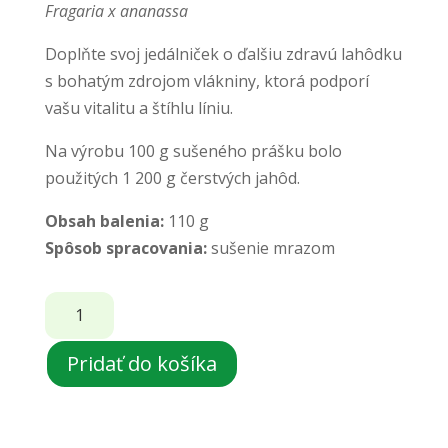
Fragaria x ananassa
Doplňte svoj jedálniček o ďalšiu zdravú lahôdku
s bohatým zdrojom vlákniny, ktorá podporí
vašu vitalitu a štíhlu líniu.
Na výrobu 100 g sušeného prášku bolo
použitých 1 200 g čerstvých jahôd.
Obsah balenia:
110 g
Spôsob spracovania:
sušenie mrazom
množstvo
Jahoda
lyofilizovaná
Pridať do košíka
-
prášok,
BIO