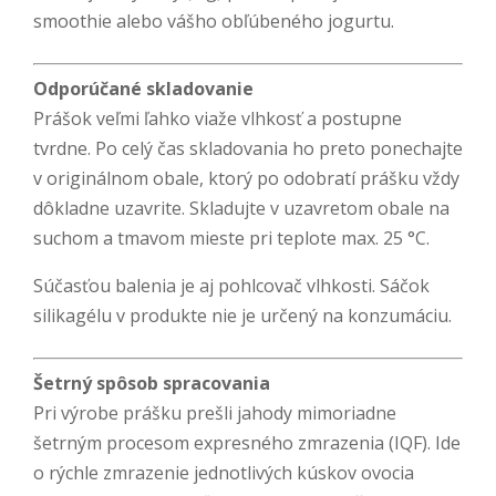
smoothie alebo vášho obľúbeného jogurtu.
Odporúčané skladovanie
Prášok veľmi ľahko viaže vlhkosť a postupne
tvrdne. Po celý čas skladovania ho preto ponechajte
v originálnom obale, ktorý po odobratí prášku vždy
dôkladne uzavrite. Skladujte v uzavretom obale na
suchom a tmavom mieste pri teplote max. 25 °C.
Súčasťou balenia je aj pohlcovač vlhkosti. Sáčok
silikagélu v produkte nie je určený na konzumáciu.
Šetrný spôsob spracovania
Pri výrobe prášku prešli jahody mimoriadne
šetrným procesom expresného zmrazenia (IQF). Ide
o rýchle zmrazenie jednotlivých kúskov ovocia