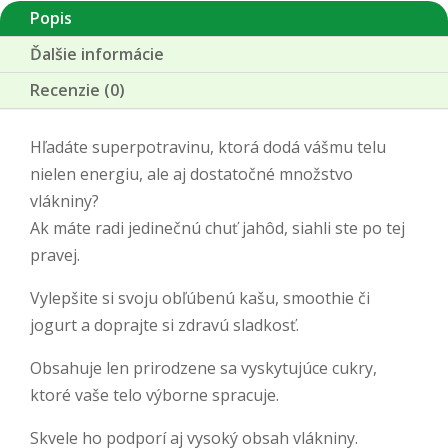
Popis
RAW
Ďalšie informácie
Recenzie (0)
Hľadáte superpotravinu, ktorá dodá vášmu telu
nielen energiu, ale aj dostatočné množstvo
vlákniny?
Ak máte radi jedinečnú chuť jahôd, siahli ste po tej
pravej.
Vylepšite si svoju obľúbenú kašu, smoothie či
jogurt a doprajte si zdravú sladkosť.
Obsahuje len prirodzene sa vyskytujúce cukry,
ktoré vaše telo výborne spracuje.
Skvele ho podporí aj vysoký obsah vlákniny.