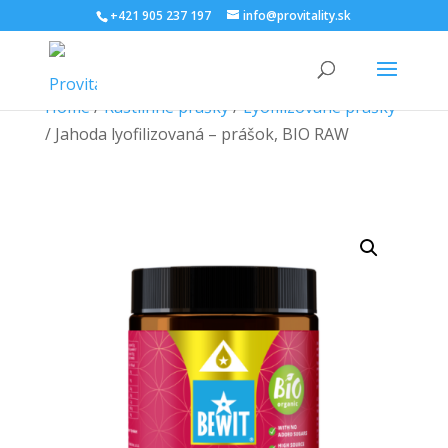
+421 905 237 197
info@provitality.sk
Home
/
Rastlinné prášky
/
Lyofilizované prášky
/ Jahoda lyofilizovaná – prášok, BIO RAW