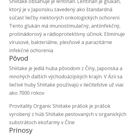
Shiitake obsahuje je lentinan. Lentinan je glukán,
ktorý je v Japonsku zavedený ako štandardná
súčasť liečby niektorých onkologických ochorení.
Tento glukán má imunostimulačný, antiinfekčný,
protinádorový a rádioprotektívny účinok. Eliminuje
vírusové, bakteriálne, plesňové a parazitárne
infekčné ochorenia
Pôvod
Shiitake je jedlá huba pôvodom z Číny, Japonska a
mnohých ďalších východoázijských krajín. V Ázii sa
liečivé huby Shiitake používajú v liečiteľstve už viac
ako 7000 rokov
Provitality Organic Shiitake prášok je prášok
vyrobený z húb Shiitake pestovaných v organických
substrátoch ekofarmy v Číne
Prínosy