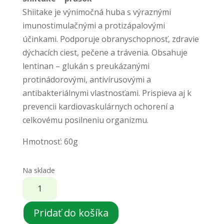
Shiitake je výnimočná huba s výraznými
imunostimulačnými a protizápalovými
účinkami. Podporuje obranyschopnosť, zdravie
dýchacích ciest, pečene a trávenia. Obsahuje
lentinan – glukán s preukázanými
protinádorovými, antivírusovými a
antibakteriálnymi vlastnosťami. Prispieva aj k
prevencii kardiovaskulárnych ochorení a
celkovému posilneniu organizmu.
Hmotnosť: 60g
Na sklade
množstvo
Organic
Shiitake
Pridať do košíka
-