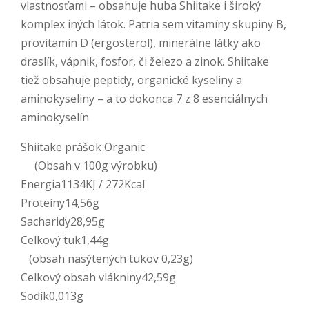
vlastnosťami – obsahuje huba Shiitake i široký
komplex iných látok. Patria sem vitamíny skupiny B,
provitamín D (ergosterol), minerálne látky ako
draslík, vápnik, fosfor, či železo a zinok. Shiitake
tiež obsahuje peptidy, organické kyseliny a
aminokyseliny – a to dokonca 7 z 8 esenciálnych
aminokyselín
Shiitake prášok Organic
(Obsah v 100g výrobku)
Energia1134KJ / 272Kcal
Proteíny14,56g
Sacharidy28,95g
Celkový tuk1,44g
(obsah nasýtených tukov 0,23g)
Celkový obsah vlákniny42,59g
Sodík0,013g