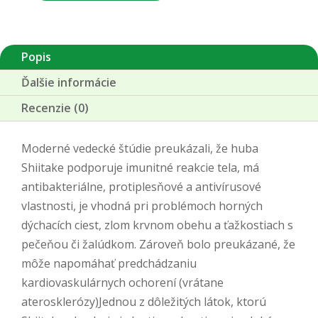
prášok
Popis
Ďalšie informácie
Recenzie (0)
Moderné vedecké štúdie preukázali, že huba
Shiitake podporuje imunitné reakcie tela, má
antibakteriálne, protiplesňové a antivírusové
vlastnosti, je vhodná pri problémoch horných
dýchacích ciest, zlom krvnom obehu a ťažkostiach s
pečeňou či žalúdkom. Zároveň bolo preukázané, že
môže napomáhať predchádzaniu
kardiovaskulárnych ochorení (vrátane
aterosklerózy)Jednou z dôležitých látok, ktorú