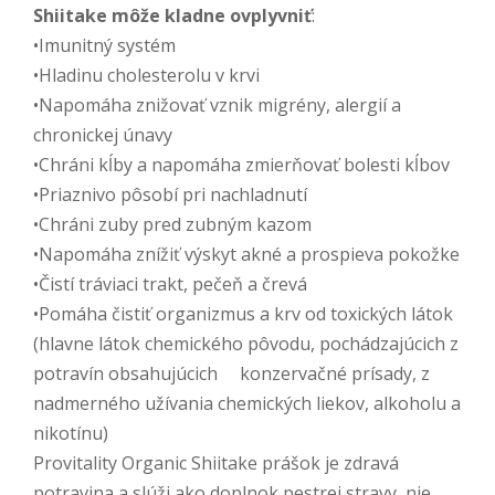
Shiitake môže kladne ovplyvniť
:
•Imunitný systém
•Hladinu cholesterolu v krvi
•Napomáha znižovať vznik migrény, alergií a
chronickej únavy
•Chráni kĺby a napomáha zmierňovať bolesti kĺbov
•Priaznivo pôsobí pri nachladnutí
•Chráni zuby pred zubným kazom
•Napomáha znížiť výskyt akné a prospieva pokožke
•Čistí tráviaci trakt, pečeň a črevá
•Pomáha čistiť organizmus a krv od toxických látok
(hlavne látok chemického pôvodu, pochádzajúcich z
potravín obsahujúcich konzervačné prísady, z
nadmerného užívania chemických liekov, alkoholu a
nikotínu)
Provitality Organic Shiitake prášok je zdravá
potravina a slúži ako doplnok pestrej stravy, nie