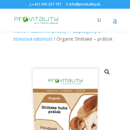
+421 905 237 197
info@provitality.sk
Home
/
Rastlinné prášky
/
Adaptogény a
stresová odolnosť
/ Organic Shiitake – prášok